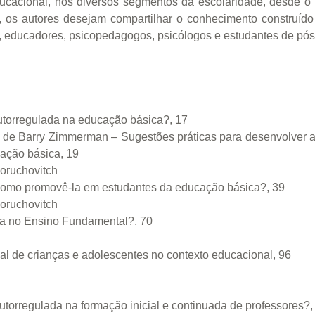
ucacional, nos diversos segmentos da escolaridade, desde o
, os autores desejam compartilhar o conhecimento construíd
s, educadores, psicopedagogos, psicólogos e estudantes de pós
orregulada na educação básica?, 17
de Barry Zimmerman – Sugestões práticas para desenvolver a c
ação básica, 19
oruchovitch
Como promovê-la em estudantes da educação básica?, 39
oruchovitch
ta no Ensino Fundamental?, 70
l de crianças e adolescentes no contexto educacional, 96
orregulada na formação inicial e continuada de professores?,