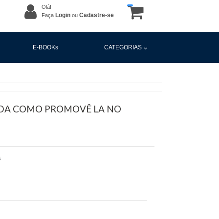
Olá!
Login
Cadastre-se
Faça
ou
E-BOOKs
CATEGORIAS
DA COMO PROMOVÊ LA NO
S