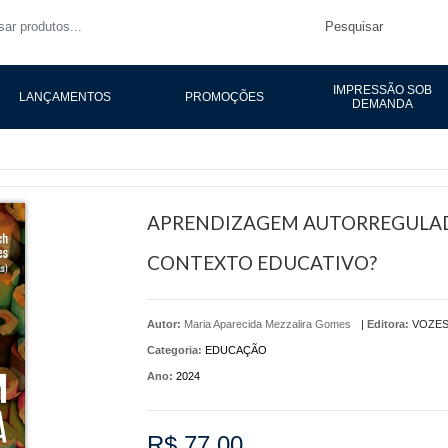
Pesquisar
IMPRESSÃO SOB
LANÇAMENTOS
PROMOÇÕES
DEMANDA
APRENDIZAGEM AUTORREGULA
CONTEXTO EDUCATIVO?
Autor:
Maria Aparecida Mezzalira Gomes
|
Editora:
VOZE
Categoria:
EDUCAÇÃO
Ano:
2024
R$ 77,00