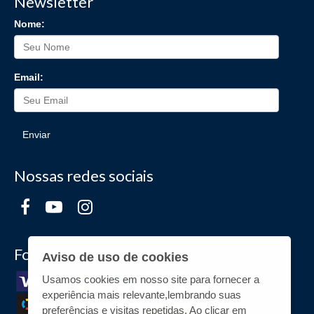
Newsletter
Nome:
Email:
Enviar
Nossas redes sociais
Formas de Pagamento
Aviso de uso de cookies
Usamos cookies em nosso site para fornecer a
experiência mais relevante,lembrando suas
preferências e visitas repetidas. Ao clicar em