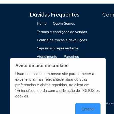
Dúvidas Frequentes
Com
Home
Quem Somos
Termos e condições de vendas
Política de trocas e devoluções
Seja nosso representante
Atendimento
Parceiros
Como Publicar
Aviso de uso de cookies
Usamos cookies em nosso site para fornecer a
experiência mais relevante,lembrando suas
preferências e visitas repetidas. Ao clicar em
“Entendi”,concorda com a utilização de TODOS os
cookies.
Editora UnB - CNPJ n° 00.038.174/0019-72 - UnB, Centro de Vivência -
Entendi