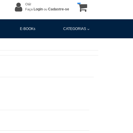
Olá!
Login
Cadastre-se
Faça
ou
E-BOOKs
CATEGORIAS