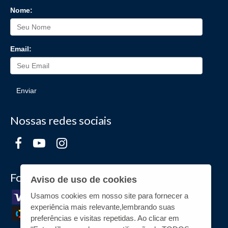
Nome:
Email:
Enviar
Nossas redes sociais
Formas de Pagamento
Aviso de uso de cookies
Usamos cookies em nosso site para fornecer a
experiência mais relevante,lembrando suas
preferências e visitas repetidas. Ao clicar em