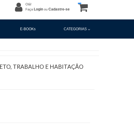
Olá!
Login
Cadastre-se
Faça
ou
E-BOOKs
CATEGORIAS
ETO, TRABALHO E HABITAÇÃO