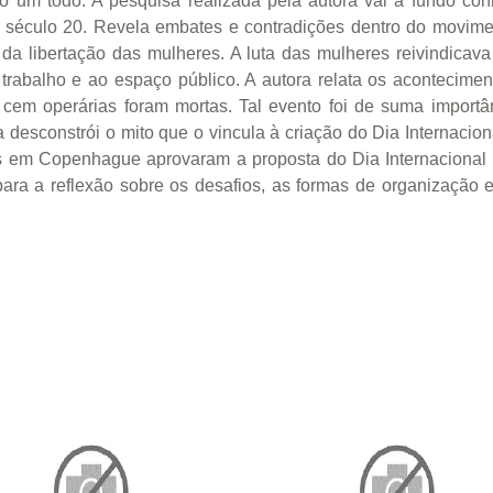
o um todo. A pesquisa realizada pela autora vai a fundo con
 do século 20. Revela embates e contradições dentro do movim
da libertação das mulheres. A luta das mulheres reivindicav
 trabalho e ao espaço público. A autora relata os acontecim
 cem operárias foram mortas. Tal evento foi de suma import
a desconstrói o mito que o vincula à criação do Dia Internaci
s em Copenhague aprovaram a proposta do Dia Internacional 
ara a reflexão sobre os desafios, as formas de organização 