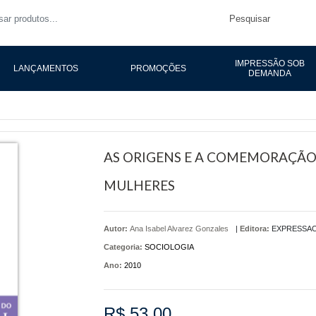
Pesquisar
IMPRESSÃO SOB
LANÇAMENTOS
PROMOÇÕES
DEMANDA
AS ORIGENS E A COMEMORAÇÃO
MULHERES
Autor:
Ana Isabel Alvarez Gonzales
|
Editora:
EXPRESSA
Categoria:
SOCIOLOGIA
Ano:
2010
R$ 53,00