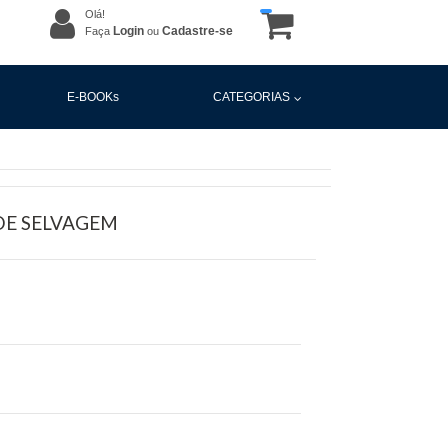
Olá!
Login
Cadastre-se
Faça
ou
E-BOOKs
CATEGORIAS
DE SELVAGEM