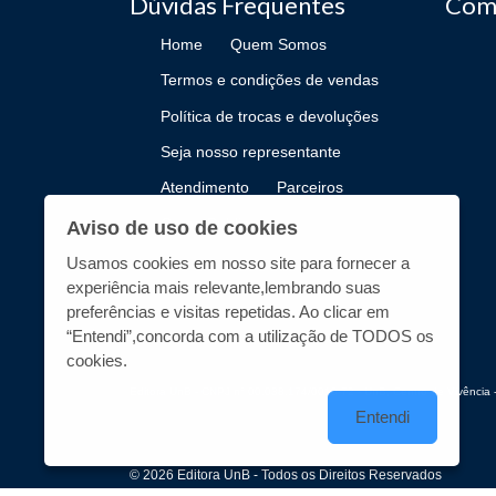
Dúvidas Frequentes
Com
Home
Quem Somos
Termos e condições de vendas
Política de trocas e devoluções
Seja nosso representante
Atendimento
Parceiros
Como Publicar
Aviso de uso de cookies
Usamos cookies em nosso site para fornecer a
experiência mais relevante,lembrando suas
preferências e visitas repetidas. Ao clicar em
“Entendi”,concorda com a utilização de TODOS os
cookies.
Editora UnB - CNPJ n° 00.038.174/0019-72 - UnB, Centro de Vivência -
Entendi
© 2026 Editora UnB - Todos os Direitos Reservados