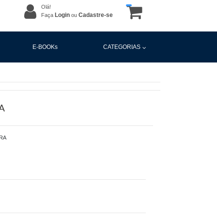
Olá!
Login
Cadastre-se
Faça
ou
E-BOOKs
CATEGORIAS
A
IRA