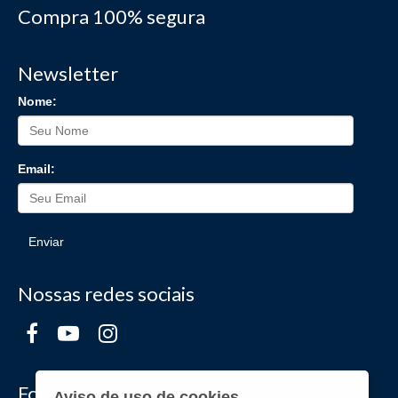
Compra 100% segura
Newsletter
Nome:
Email:
Enviar
Nossas redes sociais
Formas de Pagamento
Aviso de uso de cookies